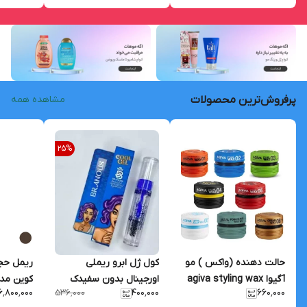
پرفروش‌ترین محصولات
مشاهده همه
25
%
حالت دهنده (واکس ) مو
کول ژل ابرو ریملی
ریمل حج
آگیوا agiva styling wax
اورجینال بدون سفیدک
کوین مدل 
۶٬۸۰۰٬۰۰۰
۴۰۰٬۰۰۰
۶۶۰٬۰۰۰
۵۳۶٬۰۰۰
حجم 175 میل
ماندگاری 24 ساعته