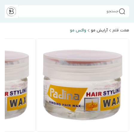
جستجو
هفت قلم
آرایش مو
واکس مو