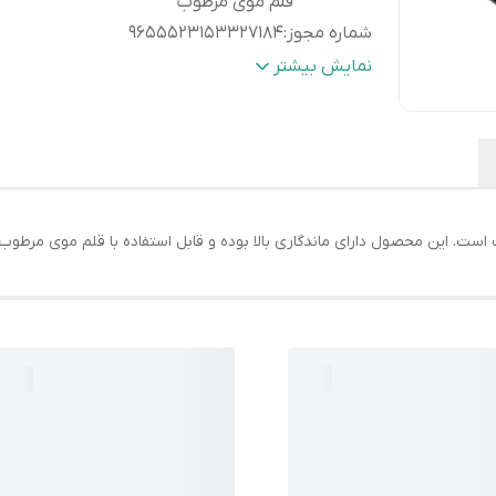
قلم موی مرطوب
شماره مجوز
:
9655523153327184
قابلیت‌های دوام
:
ماندگاری
نمایش بیشتر
جلوه رنگ
:
مات
است. این محصول دارای ماندگاری بالا بوده و قابل استفاده با قلم موی مرطوب