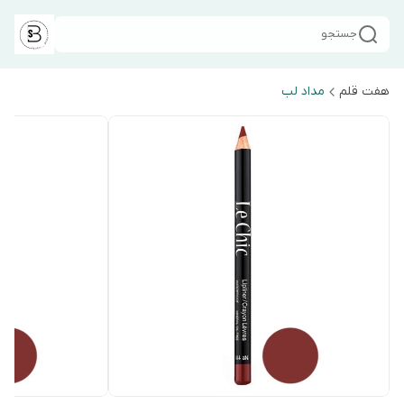
جستجو
هفت قلم
مداد لب