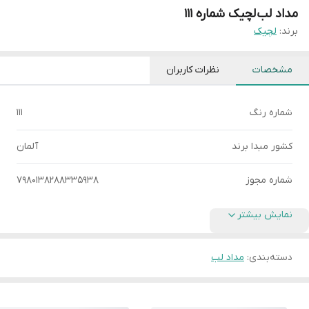
مداد لب لچیک شماره 111
برند:
لچیک
مشخصات
نظرات کاربران
شماره رنگ
111
کشور مبدا برند
آلمان
شماره مجوز
7980138288335938
نمایش بیشتر
دسته‌بندی
:
مداد لب