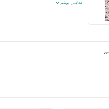
صادر کننده مجوز
:
سازمان غذا و دارو
نمایش بیشتر
مشخصات محصول
:
دارای ویتامین
شماره مجوز
:
9901192972233019
شماره رنگ
:
8.34
سایر
حاوی سرم الماس و برلیان درخشندگی مض
مشخصات
:
پس از رنگ کردن موها فیلتر یووی مخص
برای محافظت بیشتر از موها و تاثیر در
درخشش باورنکردنی موها
نی
کشور مبدا برند
:
ایران
رنگ
:
بژ , بلوند