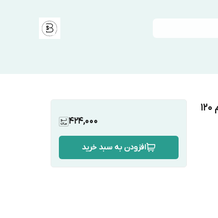
رنگ مو الوکسین سری بژ شماره 8.34 حجم 120
424,000
افزودن به سبد خرید