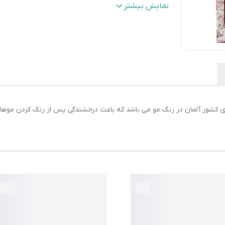
صادر کننده مجوز
:
سازمان غذا و دارو
نمایش بیشتر
مشخصات محصول
:
دارای ویتامین
شماره مجوز
:
9901192972233019
شماره رنگ
:
6.73
سایر
حاوی سرم الماس و برلیان درخشندگی مض
مشخصات
:
پس از رنگ کردن موها فیلتر یووی مخص
برای محافظت بیشتر از موها و تاثیر در
درخشش باورنکردنی موها
ی کشور آلمان در رنگ مو می باشد که باعث درخشندگی پس از رنگ کردن موها
کشور مبدا برند
:
ایران
رنگ
:
تنباکویی , بلوند