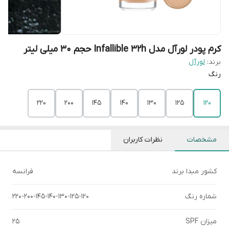
کرم پودر لورآل مدل Infallible 32h حجم 30 میلی لیتر
برند:
لورآل
رنگ
220
200
145
140
130
125
120
مشخصات
نظرات کاربران
کشور مبدا برند
فرانسه
شماره رنگ
220-200-145-140-130-125-120
میزان SPF
25