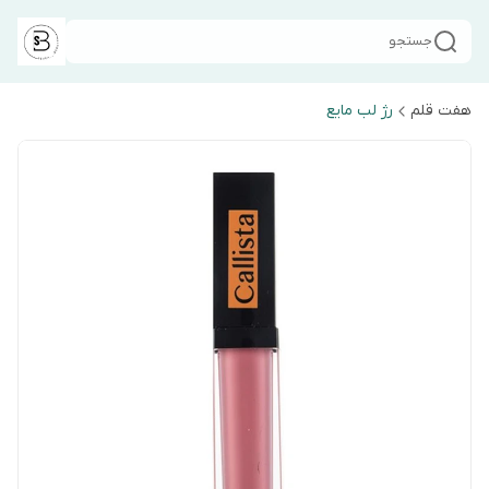
جستجو
هفت قلم
رژ لب مایع