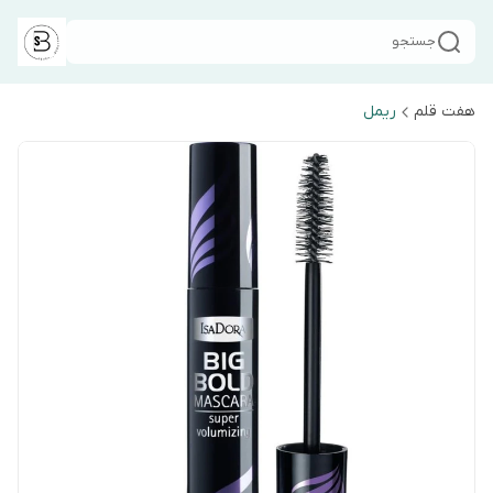
جستجو
هفت قلم
ریمل