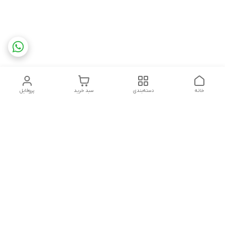
خانه
دسته‌بندی
سبد خرید
پروفایل
دسترسی سریع
تماس با ما
شکایات
درباره ما
قوانین و مقررات
سیاست حریم خصوصی