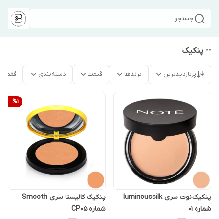
جستجو
-- پنکیک
پربازدیدترین
برندها
قیمت
دسته‌بندی
فقط م
%
1
پنکیک نوت سری luminoussilk
پنکیک کالیستا سری Smooth
شماره 01
شماره CP05