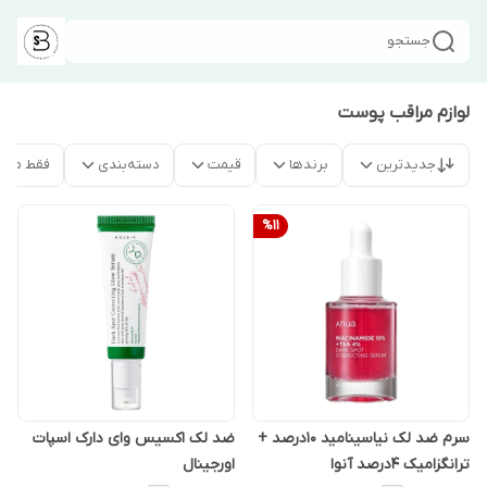
جستجو
لوازم مراقب پوست
جدیدترین
برندها
قیمت
دسته‌بندی
فقط محص
%
11
سرم ضد لک نیاسینامید 10درصد +
ضد لک اکسیس وای دارک اسپات
ترانگزامیک 4درصد آنوا
اورجینال