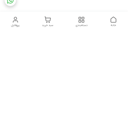
خانه
دسته‌بندی
سبد خرید
پروفایل
دسترسی سریع
تماس با ما
شکایات
درباره ما
قوانین و مقررات
سیاست حریم خصوصی
هفت روز هفته ، ۲۴ ساعت شبانه‌روز پاسخگوی شما هستیم
شماره تماس
02165833818
آدرس ایمیل
Datic.gallery@gmail.com