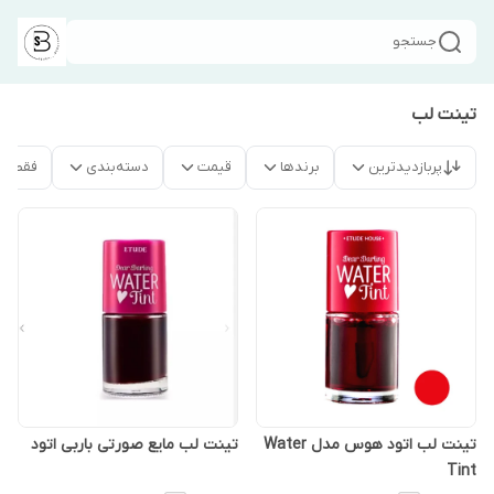
جستجو
تینت لب
پربازدیدترین
برندها
قیمت
دسته‌بندی
فقط م
تینت لب اتود هوس مدل Water
تینت لب مایع صورتی باربی اتود
Tint